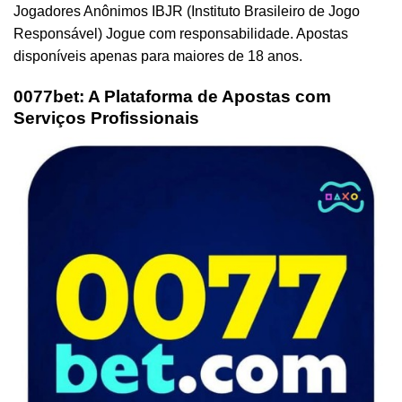
Jogadores Anônimos IBJR (Instituto Brasileiro de Jogo
Responsável) Jogue com responsabilidade. Apostas
disponíveis apenas para maiores de 18 anos.
0077bet: A Plataforma de Apostas com
Serviços Profissionais