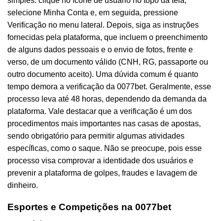
simples: clique no ícone de usuário no topo da tela,
selecione Minha Conta e, em seguida, pressione
Verificação no menu lateral. Depois, siga as instruções
fornecidas pela plataforma, que incluem o preenchimento
de alguns dados pessoais e o envio de fotos, frente e
verso, de um documento válido (CNH, RG, passaporte ou
outro documento aceito). Uma dúvida comum é quanto
tempo demora a verificação da 0077bet. Geralmente, esse
processo leva até 48 horas, dependendo da demanda da
plataforma. Vale destacar que a verificação é um dos
procedimentos mais importantes nas casas de apostas,
sendo obrigatório para permitir algumas atividades
específicas, como o saque. Não se preocupe, pois esse
processo visa comprovar a identidade dos usuários e
prevenir a plataforma de golpes, fraudes e lavagem de
dinheiro.
Esportes e Competições na 0077bet