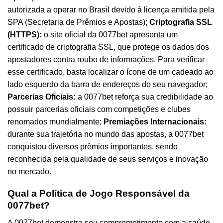
autorizada a operar no Brasil devido à licença emitida pela
SPA (Secretaria de Prêmios e Apostas);
Criptografia SSL
(HTTPS):
o site oficial da 0077bet apresenta um
certificado de criptografia SSL, que protege os dados dos
apostadores contra roubo de informações. Para verificar
esse certificado, basta localizar o ícone de um cadeado ao
lado esquerdo da barra de endereços do seu navegador;
Parcerias Oficiais:
a 0077bet reforça sua credibilidade ao
possuir parcerias oficiais com competições e clubes
renomados mundialmente;
Premiações Internacionais:
durante sua trajetória no mundo das apostas, a 0077bet
conquistou diversos prêmios importantes, sendo
reconhecida pela qualidade de seus serviços e inovação
no mercado.
Qual a Política de Jogo Responsável da
0077bet?
A 0077bet demonstra seu comprometimento com a saúde