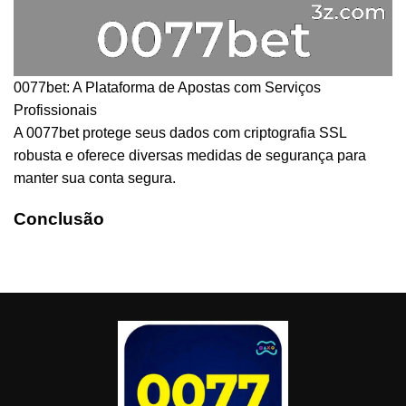
0077bet: A Plataforma de Apostas com Serviços
Profissionais
A 0077bet protege seus dados com criptografia SSL
robusta e oferece diversas medidas de segurança para
manter sua conta segura.
Conclusão