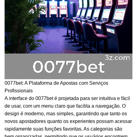
0077bet: A Plataforma de Apostas com Serviços
Profissionais
A interface do 0077bet é projetada para ser intuitiva e fácil
de usar, com um menu claro que facilita a navegação. O
design é moderno, mas simples, garantindo que tanto os
novos apostadores quanto os experientes possam acessar
rapidamente suas funções favoritas. As categorias são
bem organizadas, permitindo que os usuários encontrem