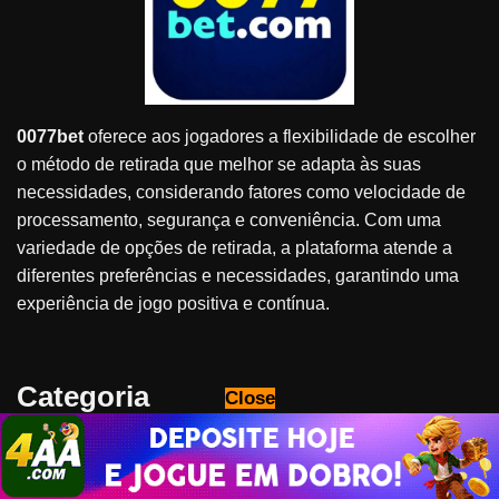
0077bet
oferece aos jogadores a flexibilidade de escolher
o método de retirada que melhor se adapta às suas
necessidades, considerando fatores como velocidade de
processamento, segurança e conveniência. Com uma
variedade de opções de retirada, a plataforma atende a
diferentes preferências e necessidades, garantindo uma
experiência de jogo positiva e contínua.
Categoria
Close
Home
Login