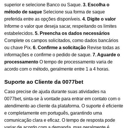
superior e selecione Banco ou Saque.
3. Escolha o
método de saque
Selecione sua forma de saque
preferida entre as opções disponíveis.
4. Digite o valor
Informe o valor que deseja sacar, respeitando os limites
estabelecidos.
5. Preencha os dados necessários
Complete os campos solicitados, como dados bancários
ou chave Pix.
6. Confirme a solicitação
Revise todas as
informações e confirme o pedido de saque.
7. Aguarde o
processamento
O tempo de processamento varia de
acordo com o método, geralmente entre 1 a 4 horas.
Suporte ao Cliente da 0077bet
Caso precise de ajuda durante suas atividades na
0077bet, sinta-se à vontade para entrar em contato com o
atendimento ao cliente da plataforma. O suporte é eficiente
e completamente em português, garantindo uma
comunicação clara e eficaz. O tempo de resposta pode
variar de acordo com a demanda, mas geralmente é