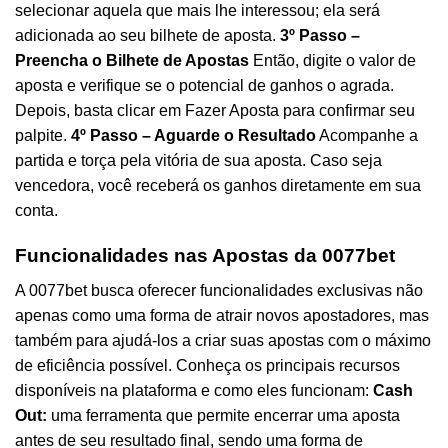
selecionar aquela que mais lhe interessou; ela será
adicionada ao seu bilhete de aposta.
3º Passo –
Preencha o Bilhete de Apostas
Então, digite o valor de
aposta e verifique se o potencial de ganhos o agrada.
Depois, basta clicar em Fazer Aposta para confirmar seu
palpite.
4º Passo – Aguarde o Resultado
Acompanhe a
partida e torça pela vitória de sua aposta. Caso seja
vencedora, você receberá os ganhos diretamente em sua
conta.
Funcionalidades nas Apostas da 0077bet
A 0077bet busca oferecer funcionalidades exclusivas não
apenas como uma forma de atrair novos apostadores, mas
também para ajudá-los a criar suas apostas com o máximo
de eficiência possível. Conheça os principais recursos
disponíveis na plataforma e como eles funcionam:
Cash
Out:
uma ferramenta que permite encerrar uma aposta
antes de seu resultado final, sendo uma forma de