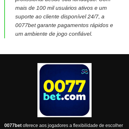
mais de 100 mil usuários ativos e um
suporte ao cliente disponível 24/7, a
0077bet garante pagamentos rápidos e
um ambiente de jogo confiável.
0077bet
oferece aos jogadores a flexibilidade de escolher