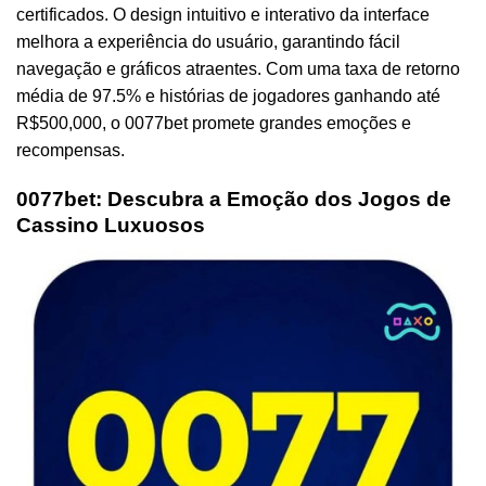
certificados. O design intuitivo e interativo da interface
melhora a experiência do usuário, garantindo fácil
navegação e gráficos atraentes. Com uma taxa de retorno
média de 97.5% e histórias de jogadores ganhando até
R$500,000, o 0077bet promete grandes emoções e
recompensas.
0077bet: Descubra a Emoção dos Jogos de
Cassino Luxuosos