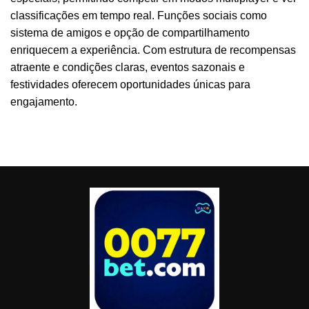
classificações em tempo real. Funções sociais como
sistema de amigos e opção de compartilhamento
enriquecem a experiência. Com estrutura de recompensas
atraente e condições claras, eventos sazonais e
festividades oferecem oportunidades únicas para
engajamento.