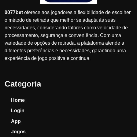
0077bet
oferece aos jogadores a flexibilidade de escolher
o método de retirada que melhor se adapta às suas
necessidades, considerando fatores como velocidade de
processamento, segurança e conveniência. Com uma
variedade de opções de retirada, a plataforma atende a
diferentes preferências e necessidades, garantindo uma
experiência de jogo positiva e contínua.
Categoria
Home
Login
App
Jogos