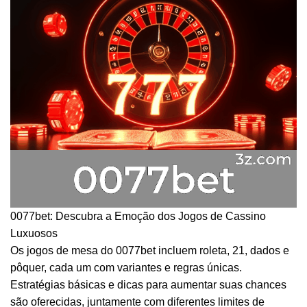
0077bet: Descubra a Emoção dos Jogos de Cassino
Luxuosos
Os jogos de mesa do 0077bet incluem roleta, 21, dados e
pôquer, cada um com variantes e regras únicas.
Estratégias básicas e dicas para aumentar suas chances
são oferecidas, juntamente com diferentes limites de