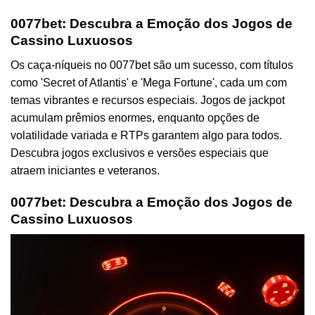
0077bet: Descubra a Emoção dos Jogos de
Cassino Luxuosos
Os caça-níqueis no 0077bet são um sucesso, com títulos
como 'Secret of Atlantis' e 'Mega Fortune', cada um com
temas vibrantes e recursos especiais. Jogos de jackpot
acumulam prêmios enormes, enquanto opções de
volatilidade variada e RTPs garantem algo para todos.
Descubra jogos exclusivos e versões especiais que
atraem iniciantes e veteranos.
0077bet: Descubra a Emoção dos Jogos de
Cassino Luxuosos